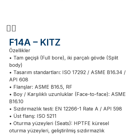
F14A – KITZ
Özellikler
• Tam geçişli (Full bore), iki parçalı gövde (Split
body)
• Tasarım standartları: ISO 17292 / ASME B16.34 /
API 608
• Flanşlar: ASME B16.5, RF
• Boy / Karşılıklı uzunluklar (Face-to-face): ASME
B16.10
• Sızdırmazlık testi: EN 12266-1 Rate A / API 598
• Üst flanş: ISO 5211
• Oturma yüzeyleri (Seats): HPTFE küresel
oturma yüzeyleri, geliştirilmiş sızdırmazlık