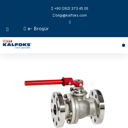
+90 (262) 373 45 05
bilgi@kalfoks.com
e- Broşür