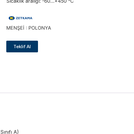
Sıcaklık aralığı: -60…+450 °C
MENŞEİ : POLONYA
Teklif Al
Sınıfı A)