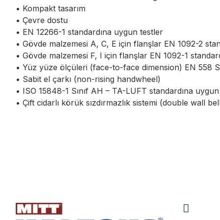
• Kompakt tasarım
• Çevre dostu
• EN 12266-1 standardına uygun testler
• Gövde malzemesi A, C, E için flanşlar EN 1092-2 stan
• Gövde malzemesi F, I için flanşlar EN 1092-1 standard
• Yüz yüze ölçüleri (face-to-face dimension) EN 558 S
• Sabit el çarkı (non-rising handwheel)
• ISO 15848-1 Sınıf AH – TA-LUFT standardına uygun 
• Çift cidarlı körük sızdırmazlık sistemi (double wall be