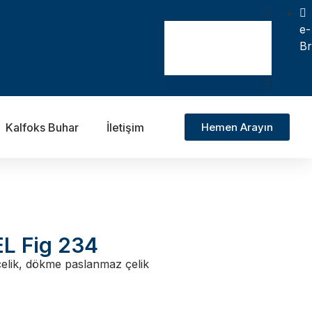
e-
Br
Kalfoks Buhar
İletişim
Hemen Arayın
EL Fig 234
elik, dökme paslanmaz çelik