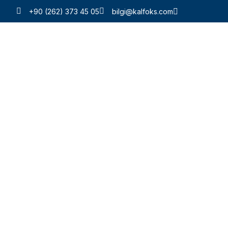
+90 (262) 373 45 05
bilgi@kalfoks.com