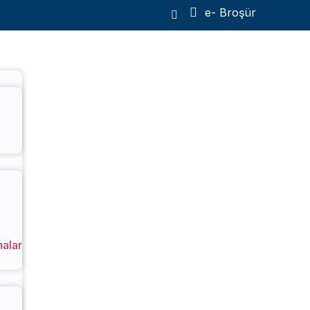
e- Broşür
nalar