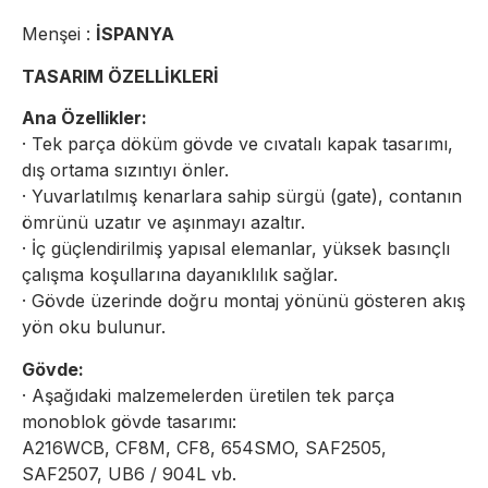
Menşei :
İSPANYA
TASARIM ÖZELLİKLERİ
Ana Özellikler:
· Tek parça döküm gövde ve cıvatalı kapak tasarımı,
dış ortama sızıntıyı önler.
· Yuvarlatılmış kenarlara sahip sürgü (gate), contanın
ömrünü uzatır ve aşınmayı azaltır.
· İç güçlendirilmiş yapısal elemanlar, yüksek basınçlı
çalışma koşullarına dayanıklılık sağlar.
· Gövde üzerinde doğru montaj yönünü gösteren akış
yön oku bulunur.
Gövde:
· Aşağıdaki malzemelerden üretilen tek parça
monoblok gövde tasarımı:
A216WCB, CF8M, CF8, 654SMO, SAF2505,
SAF2507, UB6 / 904L vb.