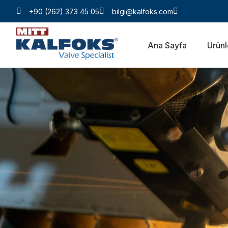
+90 (262) 373 45 05
bilgi@kalfoks.com
Ana Sayfa
Ürünl