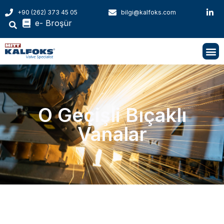
+90 (262) 373 45 05
bilgi@kalfoks.com
e- Broşür
O Geçişli Bıçaklı
Vanalar