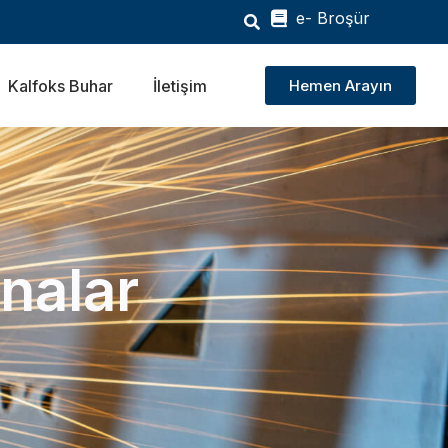
e- Broşür
Kalfoks Buhar
İletişim
Hemen Arayın
analar