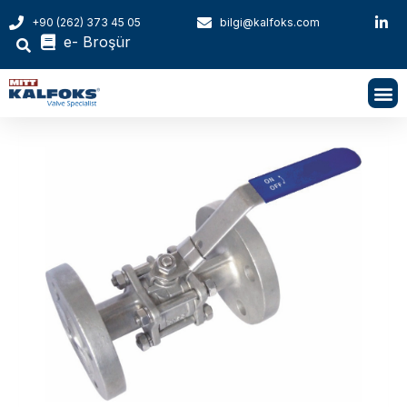
+90 (262) 373 45 05
bilgi@kalfoks.com
e- Broşür